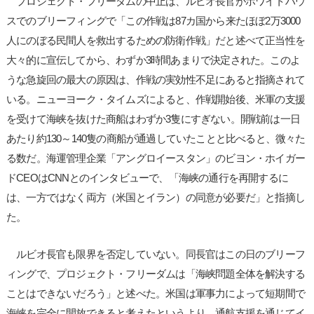
プロジェクト・フリーダムの中止は、ルビオ長官がホワイトハウ
スでのブリーフィングで「この作戦は87カ国から来たほぼ2万3000
人にのぼる民間人を救出するための防衛作戦」だと述べて正当性を
大々的に宣伝してから、わずか3時間あまりで決定された。このよ
うな急旋回の最大の原因は、作戦の実効性不足にあると指摘されて
いる。ニューヨーク・タイムズによると、作戦開始後、米軍の支援
を受けて海峡を抜けた商船はわずか3隻にすぎない。開戦前は一日
あたり約130～140隻の商船が通過していたことと比べると、微々た
る数だ。海運管理企業「アングロイースタン」のビヨン・ホイガー
ドCEOはCNNとのインタビューで、「海峡の通行を再開するに
は、一方ではなく両方（米国とイラン）の同意が必要だ」と指摘し
た。
ルビオ長官も限界を否定していない。同長官はこの日のブリーフ
ィングで、プロジェクト・フリーダムは「海峡問題全体を解決する
ことはできないだろう」と述べた。米国は軍事力によって短期間で
海峡を完全に開放できると考えたというより、通航支援を通じてイ