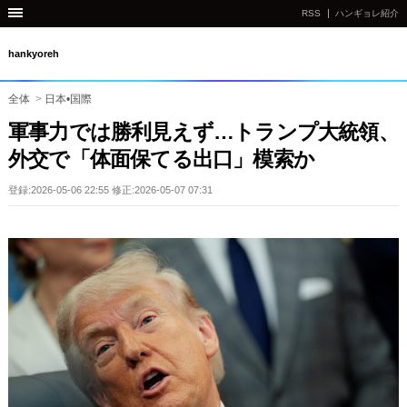
RSS
ハンギョレ紹介
hankyoreh
全体
>
日本•国際
軍事力では勝利見えず…トランプ大統領、
外交で「体面保てる出口」模索か
登録:2026-05-06 22:55 修正:2026-05-07 07:31