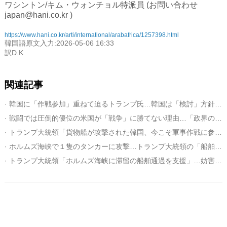
ワシントン/キム・ウォンチョル特派員 (お問い合わせ
japan@hani.co.kr )
https://www.hani.co.kr/arti/international/arabafrica/1257398.html
韓国語原文入力:2026-05-06 16:33
訳D.K
関連記事
· 韓国に「作戦参加」重ねて迫るトランプ氏…韓国は「検討」方針、原則論的な立場
· 戦闘では圧倒的優位の米国が「戦争」に勝てない理由…「政界の目標が不明確」
· トランプ大統領「貨物船が攻撃された韓国、今こそ軍事作戦に参加を」
· ホルムズ海峡で１隻のタンカーに攻撃…トランプ大統領の「船舶救出」発言後
· トランプ大統領「ホルムズ海峡に滞留の船舶通過を支援」…妨害には武力対応を警告