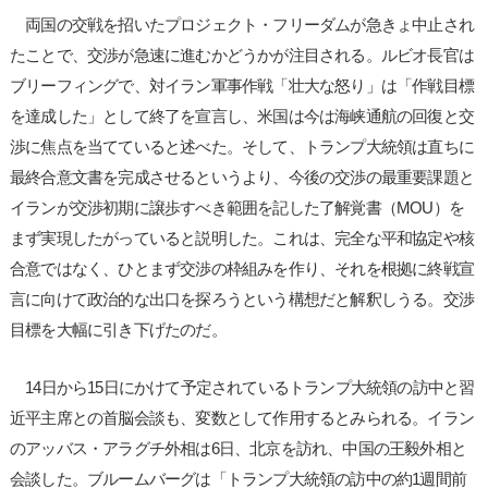
両国の交戦を招いたプロジェクト・フリーダムが急きょ中止され
たことで、交渉が急速に進むかどうかが注目される。ルビオ長官は
ブリーフィングで、対イラン軍事作戦「壮大な怒り」は「作戦目標
を達成した」として終了を宣言し、米国は今は海峡通航の回復と交
渉に焦点を当てていると述べた。そして、トランプ大統領は直ちに
最終合意文書を完成させるというより、今後の交渉の最重要課題と
イランが交渉初期に譲歩すべき範囲を記した了解覚書（MOU）を
まず実現したがっていると説明した。これは、完全な平和協定や核
合意ではなく、ひとまず交渉の枠組みを作り、それを根拠に終戦宣
言に向けて政治的な出口を探ろうという構想だと解釈しうる。交渉
目標を大幅に引き下げたのだ。
14日から15日にかけて予定されているトランプ大統領の訪中と習
近平主席との首脳会談も、変数として作用するとみられる。イラン
のアッバス・アラグチ外相は6日、北京を訪れ、中国の王毅外相と
会談した。ブルームバーグは「トランプ大統領の訪中の約1週間前