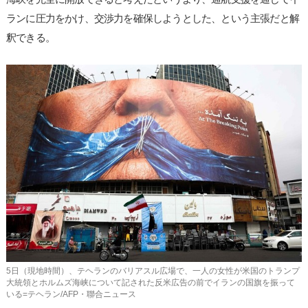
ランに圧力をかけ、交渉力を確保しようとした、という主張だと解
釈できる。
5日（現地時間）、テヘランのバリアスル広場で、一人の女性が米国のトランプ
大統領とホルムズ海峡について記された反米広告の前でイランの国旗を振って
いる=テヘラン/AFP・聯合ニュース