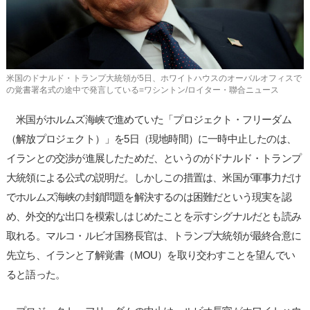
米国のドナルド・トランプ大統領が5日、ホワイトハウスのオーバルオフィスで
の覚書署名式の途中で発言している=ワシントン/ロイター・聯合ニュース
米国がホルムズ海峡で進めていた「プロジェクト・フリーダム
（解放プロジェクト）」を5日（現地時間）に一時中止したのは、
イランとの交渉が進展したためだ、というのがドナルド・トランプ
大統領による公式の説明だ。しかしこの措置は、米国が軍事力だけ
でホルムズ海峡の封鎖問題を解決するのは困難だという現実を認
め、外交的な出口を模索しはじめたことを示すシグナルだとも読み
取れる。マルコ・ルビオ国務長官は、トランプ大統領が最終合意に
先立ち、イランと了解覚書（MOU）を取り交わすことを望んでい
ると語った。