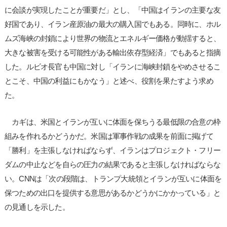
に会談が実現したことが重要だ」とし、「中国はイランの主要な友
好国であり、イラン産原油の最大の購入国でもある。同時に、ホル
ムズ海峡の封鎖により世界の物流とエネルギー価格が動揺すると、
大きな被害を受ける可能性がある輸出依存型経済」でもあると指摘
した。ルビオ長官も中国に対し「イランに海峡封鎖をやめさせるこ
とこそ、中国の利益にもかなう」と述べ、役割を果たすよう求め
た。
カギは、米国とイランが互いに体面を保ちうる最低限の合意の枠
組みを作れるかどうかだ。米国は軍事作戦の成果を前面に掲げて
「勝利」を主張しなければならず、イランはプロジェクト・フリー
ダムの中止などを自らの圧力の結果であると主張しなければならな
い。CNNは「次の段階は、トランプ大統領とイランが互いに体面を
保つための出口を提供する意思があるかどうかにかかっている」と
の見通しを示した。