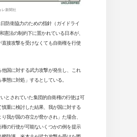
ョレ新聞社
米日防衛協力のための指針（ガイドライ
平和憲法の制約下に置かれている日本が、
が直接攻撃を受けなくても自衛権を行使
る他国に対する武力攻撃が発生し、これ
る事態に対処」するとしている。
ないとされていた集団的自衛権の行使は可
て慎重に検討した結果、我が国に対する
より我が国の存立が脅かされ」た場合、
衛権の行使が可能ないくつかの例を提示
米艦防護、米本土が武力攻撃を受けた際