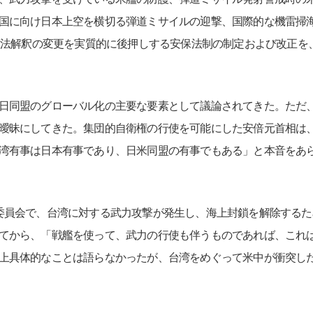
国に向け日本上空を横切る弾道ミサイルの迎撃、国際的な機雷掃
、憲法解釈の変更を実質的に後押しする安保法制の制定および改正
日同盟のグローバル化の主要な要素として議論されてきた。ただ
曖昧にしてきた。集団的自衛権の行使を可能にした安倍元首相は、退
湾有事は日本有事であり、日米同盟の有事でもある」と本音をあ
員会で、台湾に対する武力攻撃が発生し、海上封鎖を解除するた
てから、「戦艦を使って、武力の行使も伴うものであれば、これ
上具体的なことは語らなかったが、台湾をめぐって米中が衝突し