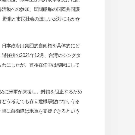
海活動への参加、民間船舶の国際共同護
を、野党と市民社会の激しい反対にもかか
、日本政府は集団的自衛権を具体的にど
任後の2021年12月、台湾のシンクタ
らわにしたが、首相在任中は曖昧にして
めに米軍が来援し、封鎖を阻止するため
はどう考えても存立危機事態になりうる
た際に自衛隊は米軍を支援できるという