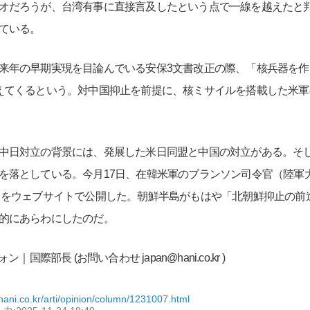
オだろうが、台湾有事に直接言及したという点で一線を越えたと
ている。
年の早期実現を目論んでいる安保3文書改正の際、「核兵器を作
えてくるという。対中国抑止を前提に、核ミサイルを搭載した米
中日対立の背景には、発展した米日同盟と中国の対立がある。そ
を落としている。今月17日、在韓米軍のブランソン司令官（陸軍
map）」をウェブサイトで公開した。朝鮮半島がもはや「北朝鮮抑止
的にあらわにしたのだ。
｜国際部長 (お問い合わせ japan@hani.co.kr )
hani.co.kr/arti/opinion/column/1231007.html