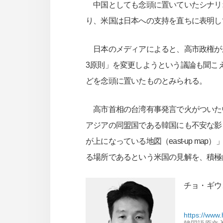
中国としても念頭に置いていたシナリ
り、米国は日本への支持を直ちに表明し
日本のメディアによると、高市政権が来
3原則」を変更しようという議論も聞こ
どを念頭に置いたものとみられる。
高市首相の台湾有事発言で火がついた
アジアの同盟国である韓国にも不安な影
が上になっている地図（east-up 
る場所であるという米国の見解を、積極
チョ・ギウォン
https://www.