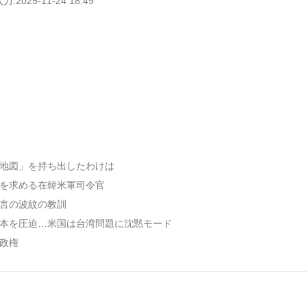
2025-11-24 18:49
ア地図」を持ち出したわけは
割を求める在韓米軍司令官
発言の波紋の教訓
日本を圧迫…米国は台湾問題に沈黙モード
市政権