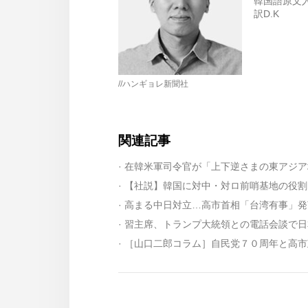
韓国語原文入力:
訳D.K
//ハンギョレ新聞社
関連記事
· 在韓米軍司令官が「上下逆さまの東アジ
· 【社説】韓国に対中・対ロ前哨基地の役
· 高まる中日対立…高市首相「台湾有事」
· 習主席、トランプ大統領との電話会談で
· ［山口二郎コラム］自民党７０周年と高