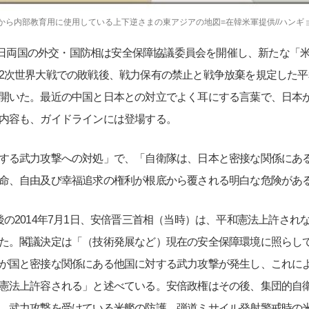
年から内部教育用に使用している上下逆さまの東アジアの地図=在韓米軍提供//ハンギ
で米日両国の外交・国防相は安全保障協議委員会を開催し、新たな「
2次世界大戦での敗戦後、戦力保有の禁止と戦争放棄を規定した
開いた。最近の中国と日本との対立でよく耳にする言葉で、日本
内容も、ガイドラインには登場する。
する武力攻撃への対処」で、「自衛隊は、日本と密接な関係にあ
命、自由及び幸福追求の権利が根底から覆される明白な危険があ
の2014年7月1日、安倍晋三首相（当時）は、平和憲法上許され
た。閣議決定は「（技術発展など）現在の安全保障環境に照らし
が国と密接な関係にある他国に対する武力攻撃が発生し、これに
憲法上許容される」と述べている。安倍政権はその後、集団的自
、武力攻撃を受けている米艦の防護、弾道ミサイル発射警戒時の