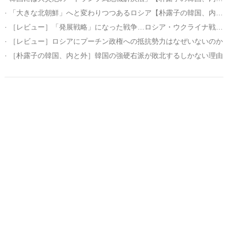
· 「大きな北朝鮮」へと変わりつつあるロシア【朴露子の韓国、内と外】
· ［レビュー］「発展戦略」になった戦争…ロシア・ウクライナ戦争からみた多元覇権時代
· ［レビュー］ロシアにプーチン政権への抵抗勢力はなぜいないのか
· ［朴露子の韓国、内と外］韓国の強硬右派が敗北するしかない理由
© Hankyoreh Media Group All Rights Reserved.
발행인:박찬수 | 편집인:권태호 |
|
個人情報
利用規約
〒121-750 大韓民国ソウル特別市麻浦区ヒョチャンモクキル６ ハンギョレ新
聞社
電話番号 :
(日本語版) | メールアドレス :
(日
+82-2-710-0326
japan@hani.co.kr
本語版)