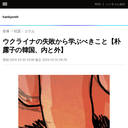
RSS
ハンギョレ紹介
hankyoreh
全体
>
社説・コラム
ウクライナの失敗から学ぶべきこと【朴
露子の韓国、内と外】
登録:2024-10-30 19:06 修正:2024-10-31 09:29