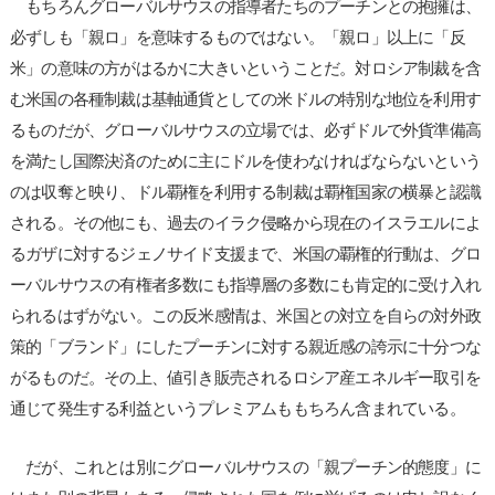
もちろんグローバルサウスの指導者たちのプーチンとの抱擁は、
必ずしも「親ロ」を意味するものではない。「親ロ」以上に「反
米」の意味の方がはるかに大きいということだ。対ロシア制裁を含
む米国の各種制裁は基軸通貨としての米ドルの特別な地位を利用す
るものだが、グローバルサウスの立場では、必ずドルで外貨準備高
を満たし国際決済のために主にドルを使わなければならないという
のは収奪と映り、ドル覇権を利用する制裁は覇権国家の横暴と認識
される。その他にも、過去のイラク侵略から現在のイスラエルによ
るガザに対するジェノサイド支援まで、米国の覇権的行動は、グロ
ーバルサウスの有権者多数にも指導層の多数にも肯定的に受け入れ
られるはずがない。この反米感情は、米国との対立を自らの対外政
策的「ブランド」にしたプーチンに対する親近感の誇示に十分つな
がるものだ。その上、値引き販売されるロシア産エネルギー取引を
通じて発生する利益というプレミアムももちろん含まれている。
だが、これとは別にグローバルサウスの「親プーチン的態度」に