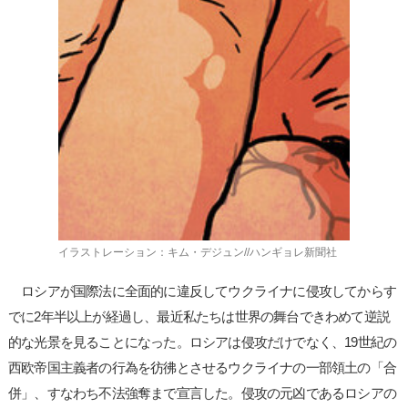
イラストレーション：キム・デジュン//ハンギョレ新聞社
ロシアが国際法に全面的に違反してウクライナに侵攻してからす
でに2年半以上が経過し、最近私たちは世界の舞台できわめて逆説
的な光景を見ることになった。ロシアは侵攻だけでなく、19世紀の
西欧帝国主義者の行為を彷彿とさせるウクライナの一部領土の「合
併」、すなわち不法強奪まで宣言した。侵攻の元凶であるロシアの