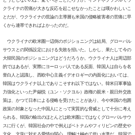
クライナの苦痛が大きな反応を起こせなかったことは嘆かわしいこ
とだが、ウクライナの世論の主導層も米国の侵略被害者の苦痛に早
くから連帯できればよかったのだ。
ウクライナの欧米圏一辺倒のポジショニングは結局、グローバル
サウスとの関係設定における失敗を招いた。しかし、果たして今の
大韓民国のポジショニングはどうだろうか。ウクライナ人は周辺部
的ではあるが、実際にヨーロッパ人である反面、韓国人は自らを名
誉白人と認識し、西欧中心主義イデオロギーの内面化においては、
韓国はウクライナ以上でありこそすれ以下ではない。韓米日軍事協
力強化といった尹錫悦（ユン・ソクヨル）政権の親米・親日外交政
策は、かつて日本による侵略を受けたことがあり、今や米国の包囲
政策の対象となった中国人にとって実質的な脅威として十分に考え
られる。韓国の輸出のほとんどは欧米圏にではなくグローバルサウ
スに行くが、韓国社会の中で例えばベトナムやフィリピンの歴史や
文化、文学に対する愛情や関心、理解は極めて低い水準だ。韓国で