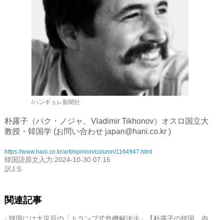
/ハンギョレ新聞社
朴露子（パク・ノジャ、Vladimir Tikhonov）オスロ国立大
教授・韓国学 (お問い合わせ japan@hani.co.kr )
https://www.hani.co.kr/arti/opinion/column/1164947.html
韓国語原文入力:2024-10-30 07:16
訳J.S
関連記事
· 韓国には大災厄の「トランプ式危機解決法」【朴露子の韓国、内と外】