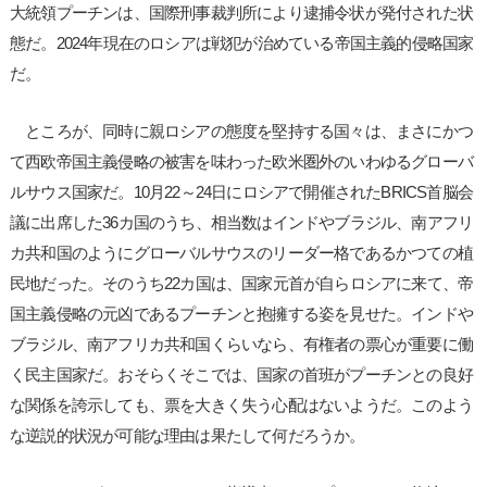
大統領プーチンは、国際刑事裁判所により逮捕令状が発付された状
態だ。2024年現在のロシアは戦犯が治めている帝国主義的侵略国家
だ。
ところが、同時に親ロシアの態度を堅持する国々は、まさにかつ
て西欧帝国主義侵略の被害を味わった欧米圏外のいわゆるグローバ
ルサウス国家だ。10月22～24日にロシアで開催されたBRICS首脳会
議に出席した36カ国のうち、相当数はインドやブラジル、南アフリ
カ共和国のようにグローバルサウスのリーダー格であるかつての植
民地だった。そのうち22カ国は、国家元首が自らロシアに来て、帝
国主義侵略の元凶であるプーチンと抱擁する姿を見せた。インドや
ブラジル、南アフリカ共和国くらいなら、有権者の票心が重要に働
く民主国家だ。おそらくそこでは、国家の首班がプーチンとの良好
な関係を誇示しても、票を大きく失う心配はないようだ。このよう
な逆説的状況が可能な理由は果たして何だろうか。