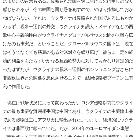
はまた別の背景もある。侵略された国を例に挙げるのは申し訳なく
感じられるが、今の韓国も同じ愚を犯すので、やはり指摘しておか
ねばならない。それは、ウクライナは侵略された国であるにもかか
わらず、親米一辺倒の外交、ウクライナ知識人・メディアなどの西
欧中心主義的性向がウクライナとグローバルサウスの間の乖離を広
げたのも事実だ、ということだ。グローバルサウスの国々は、現在
はそうでなくても勝算のある対米対立を繰り広げ、彼らに一定の経
済的利益をもたらすいかなる反西欧勢力に対してもかなり肯定的だ
ったはずだが、ウクライナの親米一辺倒のポジショニングはさらに
非西欧世界との関係を悪化させることで、結局侵略者プーチンに有
利に作用した。
現在は戦争状況によって変わったが、ロシア侵略以前にウクライ
ナの最も重要な貿易相手国は中国であり、ウクライナの主要輸出品
である穀物は主にアフリカに輸出された。つまり、経済的にウクラ
イナは非西欧に頼っていた。だが、2014年のユーロマイダン事態
（親欧州・民主主義を求めたウクライナの大規模反政府デモ）以前