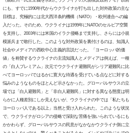
にも、すでに1990年代からウクライナが打ち出した対外政策の主な
目標は、究極的には北大西洋条約機構（NATO）・欧州連合への編
入だった。そのため、ウクライナは1999年にNATOのセルビア空襲
を支持し、2003年には米国のイラク侵略まで支持し、さらには小規
模派兵まで敢行した。このような対外政策を裏付けるのは、知識人
社会やメディアの西欧中心主義的言説だった。「ヨーロッパ的価
値」を称賛するウクライナの主流知識人とメディアは例えば、一種
の「白人プレミアム」次元でウクライナ避難民がシリア避難民に比
べてヨーロッパではるかに寛大な待遇を受けている点などに対する
悩みのようなものをほとんど示さなかった。グローバルサウスの立
場では「白人避難民」と「非白人避難民」に対する異なる態度は明
らかに人種差別にしか見えないが、ウクライナの中では「私たちも
ヨーロッパ人である以上」当然と受け入れられた。このような状況
で、ウクライナがロシアの侵略で深刻な苦痛を強いられているにも
かかわらず、グローバルサウスの民意がなかなかウクライナ側に立
とうとしないのは、驚くべきことだろうか。インドやブラジルでウ