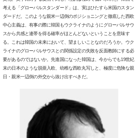
考える「グローバルスタンダード」は、実はひたすら米国のスタン
ダードだ。このような親米一辺倒のポジショニングと徹底した西欧
中心主義は、有事の際に韓国もウクライナのようにグローバルサウ
スから共感と連帯を得る確率がほとんどないということを意味す
る。これは韓国の未来において、望ましいことなのだろうか。ウク
ライナのグローバルサウスとの関係設定の失敗を反面教師にする必
要があるのではないか。先進国になった韓国は、今からでも19世紀
末の日本のような脱亜入欧、幼稚な西欧丸写しと、極度に危険な親
日・親米一辺倒の外交から抜け出すべきだ。