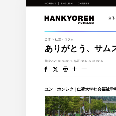
KOREAN
ENGLISH
CHINESE
他
全体
の
国
の
全体
>
社説・コラム
サ
ありがとう、サム
イ
ト
登録:2026-06-03 08:49 修正:2026-06-03 10:05
の
リ
ン
ク
ユン・ホンシク | 仁荷大学社会福祉
다
른
나
라