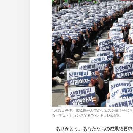
사
이
트
링
크
4月23日午後、京畿道平沢市のサムスン電子平沢
る＝チェ・ヒョンス記者//ハンギョレ新聞社
ありがとう。あなたたちの成果給要求