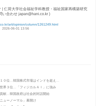
 | 仁荷大学社会福祉学科教授・福祉国家再構築研究
わせ japan@hani.co.kr )
.co.kr/arti/opinion/column/1261249.html
26-06-01 13:56
· サムスン電子の時価総額、メタを抜き世界１０位…韓国株式市場はインドを超え世界６位
で世界３位…「フィジカルＡＩ」に強み
会貢献…韓国政府は社会的対話開始
「ニューノーマル」幕開け