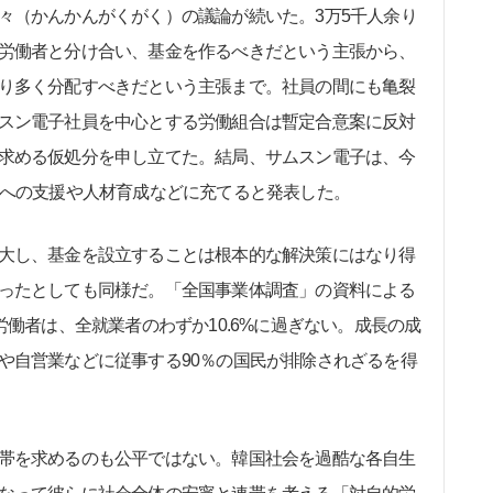
（かんかんがくがく）の議論が続いた。3万5千人余り
労働者と分け合い、基金を作るべきだという主張から、
り多く分配すべきだという主張まで。社員の間にも亀裂
スン電子社員を中心とする労働組合は暫定合意案に反対
求める仮処分を申し立てた。結局、サムスン電子は、今
業への支援や人材育成などに充てると発表した。
大し、基金を設立することは根本的な解決策にはなり得
ったとしても同様だ。「全国事業体調査」の資料による
労働者は、全就業者のわずか10.6%に過ぎない。成長の成
や自営業などに従事する90％の国民が排除されざるを得
帯を求めるのも公平ではない。韓国社会を過酷な各自生