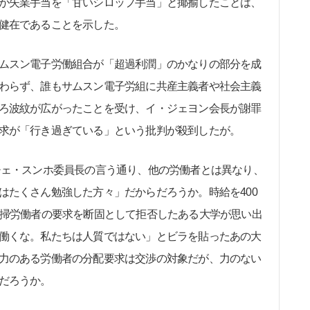
が失業手当を「甘いシロップ手当」と揶揄したことは、
健在であることを示した。
ムスン電子労働組合が「超過利潤」のかなりの部分を成
わらず、誰もサムスン電子労組に共産主義者や社会主義
ろ波紋が広がったことを受け、イ・ジェヨン会長が謝罪
求が「行き過ぎている」という批判が殺到したが。
ェ・スンホ委員長の言う通り、他の労働者とは異なり、
はたくさん勉強した方々」だからだろうか。時給を400
清掃労働者の要求を断固として拒否したある大学が思い出
働くな。私たちは人質ではない」とビラを貼ったあの大
力のある労働者の分配要求は交渉の対象だが、力のない
だろうか。