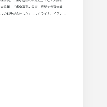
探査機衝突、二重小惑星の軌道だけでなく太陽公転まで変えた
尹前大統領、「虚偽事実の公表」容疑で当選無効判決…確定すれば前与党は選挙費返還
「二つの戦争が合体した」…ウクライナ、イラン船を攻撃し「参戦」したわけは