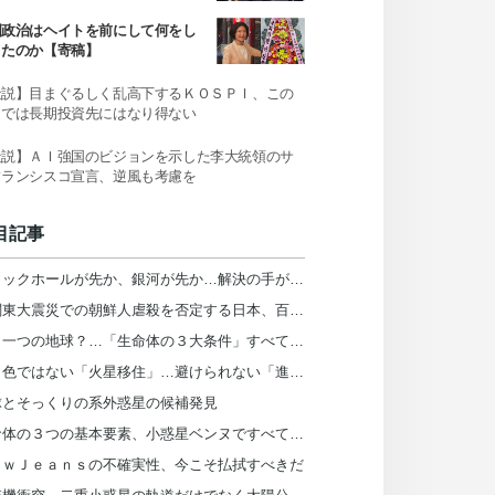
」発言
国政治はヘイトを前にして何をし
きたのか【寄稿】
社説】目まぐるしく乱高下するＫＯＳＰＩ、この
までは長期投資先にはなり得ない
社説】ＡＩ強国のビジョンを示した李大統領のサ
フランシスコ宣言、逆風も考慮を
目記事
ブラックホールが先か、銀河が先か…解決の手がかりを発見
「関東大震災での朝鮮人虐殺を否定する日本、百年前と何が違うのか」【インタビュー】
もう一つの地球？…「生命体の３大条件」すべて備えた系外惑星を発見
バラ色ではない「火星移住」…避けられない「進化」の影【レビュー】
球とそっくりの系外惑星の候補発見
生命体の３つの基本要素、小惑星ベンヌですべて発見
ｅｗＪｅａｎｓの不確実性、今こそ払拭すべきだ