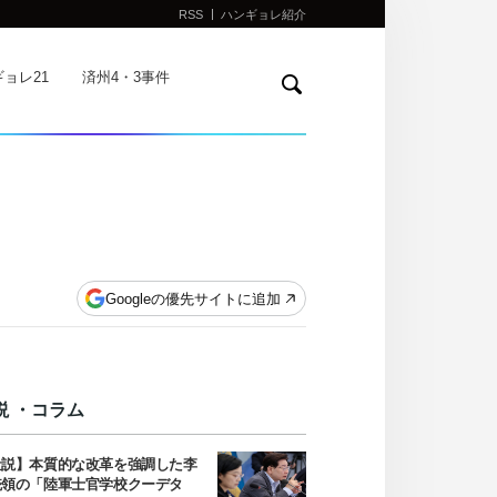
RSS
ハンギョレ紹介
検
ョレ21
済州4・3事件
索
Googleの優先サイトに追加
説 ・コラム
社説】本質的な改革を強調した李
統領の「陸軍士官学校クーデタ