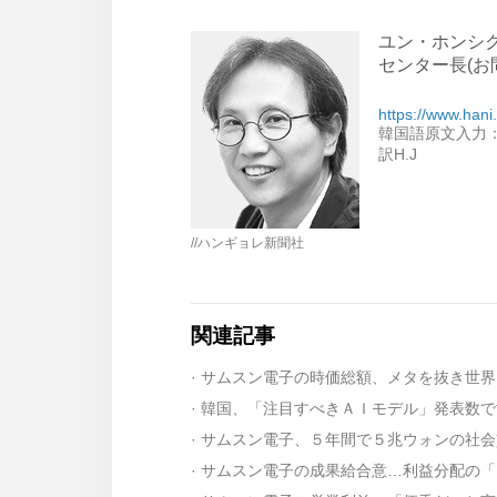
ユン・ホンシク
センター長(お問い合
https://www.hani
韓国語原文入力： 20
訳H.J
//ハンギョレ新聞社
関連記事
· 韓国、「注目すべきＡＩモデル」発表数
· サムスン電子、５年間で５兆ウォンの社
· サムスン電子の成果給合意…利益分配の