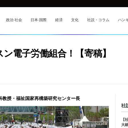
政治·社会
日本·国際
経済
文化
社説・コラム
ハンギ
スン電子労働組合！【寄稿】
学科教授・福祉国家再構築研究センター長
社
【
大