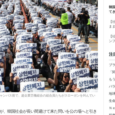
ー
韓
て
【
ま
【
ン
注
地
キャンパス前で、超企業労働組合の組合員たちがスローガンを叫んでい
Ｎ
が、韓国社会が長い間避けて来た問いを公の場へと引き